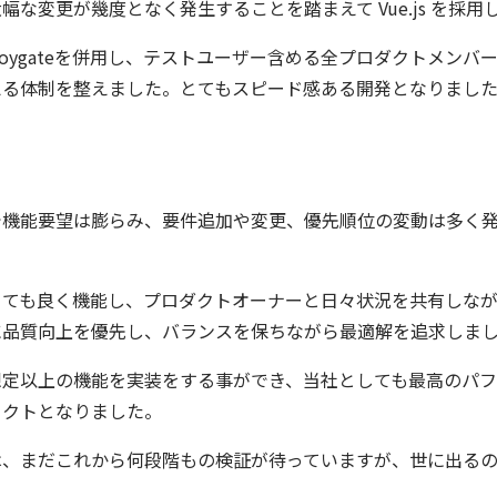
幅な変更が幾度となく発生することを踏まえて Vue.js を採
tとDeploygateを併用し、テストユーザー含める全プロダクトメン
える体制を整えました。とてもスピード感ある開発となりまし
で機能要望は膨らみ、要件追加や変更、優先順位の変動は多く
とても良く機能し、プロダクトオーナーと日々状況を共有しな
に品質向上を優先し、バランスを保ちながら最適解を追求しま
想定以上の機能を実装をする事ができ、当社としても最高のパ
ェクトとなりました。
は、まだこれから何段階もの検証が待っていますが、世に出るの