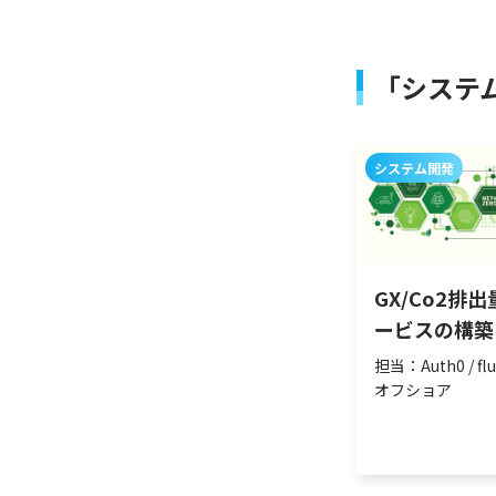
「システ
システム開発
GX/Co2排
ービスの構築
担当：Auth0 / flut
オフショア