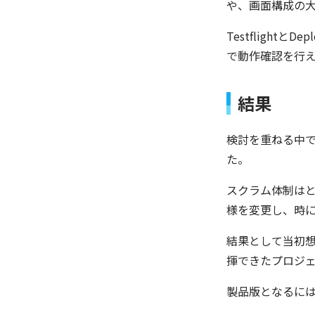
や、画面構成の大
Testfligh
で動作確認を行
結果
検討を重ねる中
た。
スクラム体制は
様を変更し、時
結果として当初
揮できたプロジ
製品版となるに