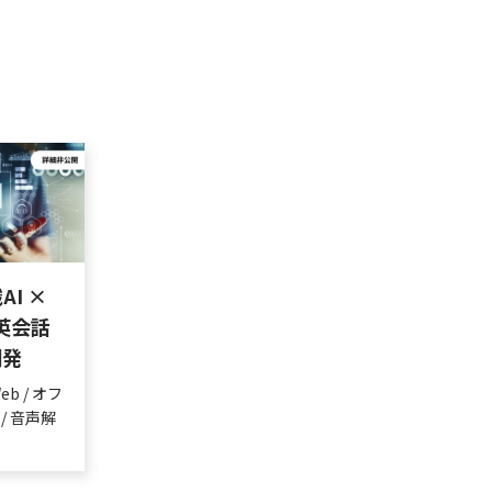
AI ×
 英会話
開発
Web / オフ
 / 音声解