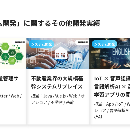
ム開発」に関するその他開発実績
システム開発
システム開発
出量管理サ
不動産業界の大規模基
IoT × 音声認識
幹システムリプレイス
言語解析AI ×
学習アプリの
ter / Web /
担当：Java / Vue.js / Web / オ
フショア / 不動産 / 基幹
担当：App / IoT / 
ショア / 言語解析AI
析AI